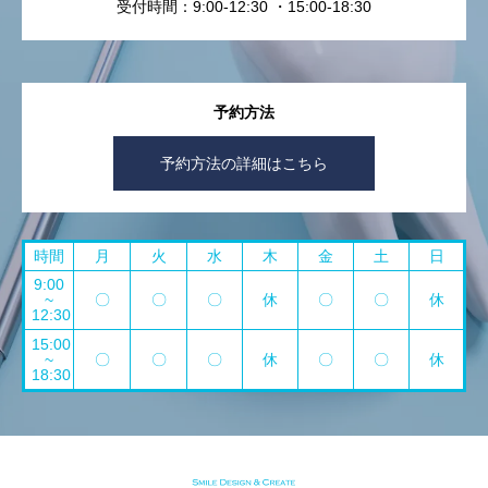
受付時間：9:00-12:30 ・15:00-18:30
予約方法
予約方法の詳細はこちら
時間
月
火
水
木
金
土
日
9:00
~
〇
〇
〇
休
〇
〇
休
12:30
15:00
~
〇
〇
〇
休
〇
〇
休
18:30