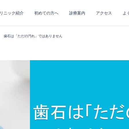
リニック紹介
初めての方へ
診療案内
アクセス
よ
歯石は「ただの汚れ」ではありません
予防歯科
小児・マタニティ
入れ歯・インプラント
矯正歯科・症例