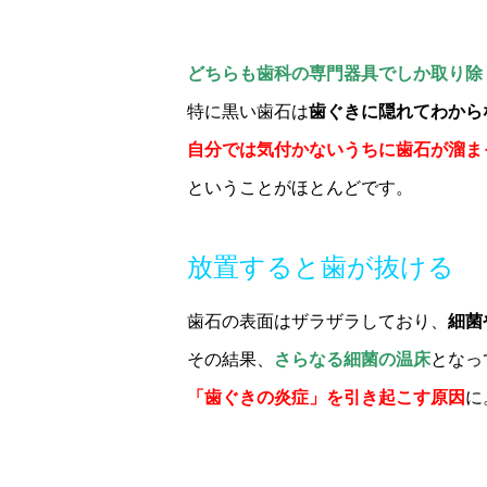
どちらも歯科の専門器具でしか取り除
特に黒い歯石は
歯ぐきに隠れてわから
自分では気付かないうちに歯石が溜ま
ということがほとんどです。
放置すると歯が抜ける
歯石の表面はザラザラしており、
細菌
その結果、
さらなる細菌の温床
となっ
「歯ぐきの炎症」を引き起こす原因
に