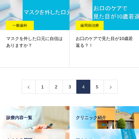
一般歯科
歯周病治療
マスクを外した口元に自信は
お口のケアで見た目が10歳若
ありますか？
返る？！
1
2
3
4
5
診療内容一覧
クリニック紹介