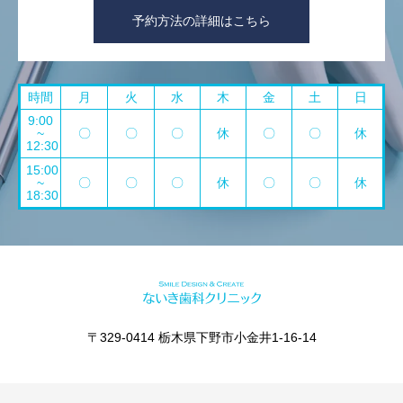
予約方法の詳細はこちら
時間
月
火
水
木
金
土
日
9:00
~
〇
〇
〇
休
〇
〇
休
12:30
15:00
~
〇
〇
〇
休
〇
〇
休
18:30
〒329-0414 栃木県下野市小金井1-16-14