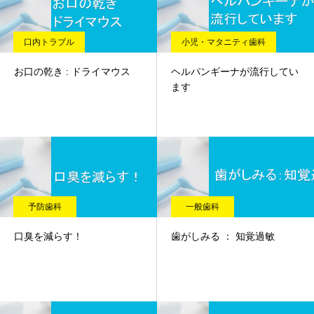
口内トラブル
小児・マタニティ歯科
お口の乾き : ドライマウス
ヘルパンギーナが流行してい
ます
予防歯科
一般歯科
口臭を減らす！
歯がしみる ： 知覚過敏